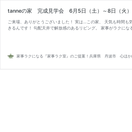
tanneの家 完成見学会 6月5日（土）～8日（火
ご来場、ありがとうございました！ 実は…この家、 天気も時間も
きるんです！ 勾配天井で解放感のあるリビング。 家事がラクにな
tanne
のくすみカラーを …
続きを読む
の
家
完
家事ラクになる『家事ラク室』のご提案！兵庫県 丹波市 心ほか
成
見
学
会
6
月
5
日
（土）
～
8
日