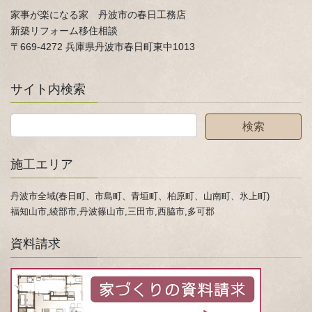
家事が楽になる家 丹波市の春日工務店
新築リフォーム移住相談
〒669-4272 兵庫県丹波市春日町東中1013
サイト内検索
施工エリア
丹波市全域(春日町、市島町、青垣町、柏原町、山南町、氷上町)
福知山市,綾部市,丹波篠山市,三田市,西脇市,多可郡
資料請求