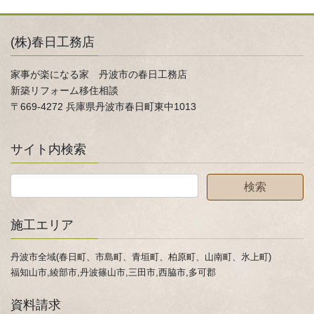
(株)春日工務店
家事が楽になる家 丹波市の春日工務店
新築リフォーム移住相談
〒669-4272 兵庫県丹波市春日町東中1013
サイト内検索
施工エリア
丹波市全域(春日町、市島町、青垣町、柏原町、山南町、氷上町)
福知山市,綾部市,丹波篠山市,三田市,西脇市,多可郡
資料請求