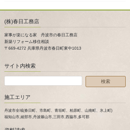
(株)春日工務店
家事が楽になる家 丹波市の春日工務店
新築リフォーム移住相談
〒669-4272 兵庫県丹波市春日町東中1013
サイト内検索
施工エリア
丹波市全域(春日町、市島町、青垣町、柏原町、山南町、氷上町)
福知山市,綾部市,丹波篠山市,三田市,西脇市,多可郡