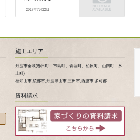
2017年7月22日
施工エリア
丹波市全域(春日町、市島町、青垣町、柏原町、山南町、氷
上町)
福知山市,綾部市,丹波篠山市,三田市,西脇市,多可郡
資料請求