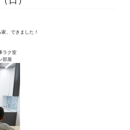
る家、できました！
事ラク室
ン部屋