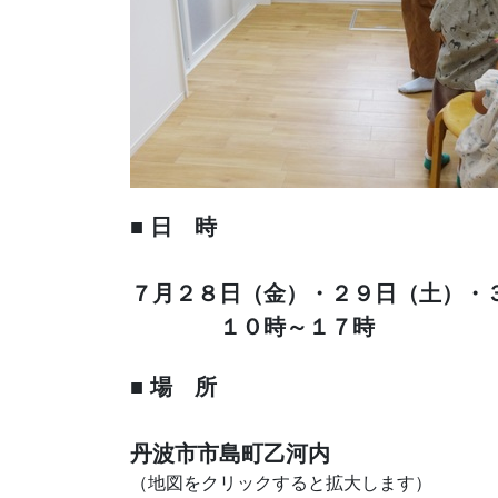
■ 日 時
７月２８日（金）・２９日（土）・
１０時～１７時
■ 場 所
丹波市市島町乙河内
（地図をクリックすると拡大します）