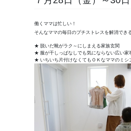
働くママは忙しい！
そんなママの毎日のプチストレスを解消でき
★ 脱いだ靴がラク～にしまえる家族玄関
★ 服が干しっぱなしでも気にならない広い家
★ いちいち片付けなくてもＯＫなママのミシ