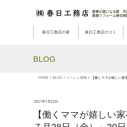
コ
ナ
ン
ビ
家事が楽になる家 丹
新築リフォーム移住相
テ
ゲ
ン
ー
ツ
シ
春日工務店の家
春日工務店のコト
へ
ョ
ス
ン
キ
に
BLOG
ッ
移
プ
動
HOME
BLOG
イベント情報
【働くママが嬉しい家事
2017年7月22日
【働くママが嬉しい
７月28日（金）～30