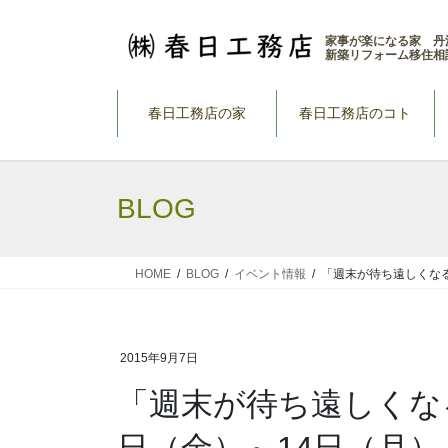
コ
ナ
ン
ビ
家事が楽になる家 丹
新築リフォーム移住相
テ
ゲ
ン
ー
ツ
シ
春日工務店の家
春日工務店のコト
へ
ョ
ス
ン
キ
に
BLOG
ッ
移
プ
動
HOME
BLOG
イベント情報
「週末が待ち遠しくなる
2015年9月7日
「週末が待ち遠しくな
日（金）～14日（月）