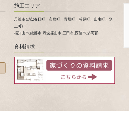
施工エリア
丹波市全域(春日町、市島町、青垣町、柏原町、山南町、氷
上町)
福知山市,綾部市,丹波篠山市,三田市,西脇市,多可郡
資料請求
 © 家事ラクになる『家事ラク室』のご提案！兵庫県 丹波市 心ほかほか春日工務店 All Rights