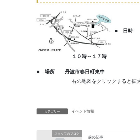
■ 日時
１０時～１７時
■ 場所 丹波市春日町東中
右の地図をクリックすると拡大
イベント情報
カテゴリー
スタッフのブログ
前の記事