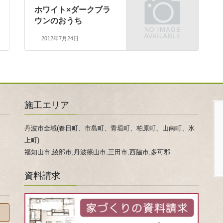
ホワイト×ダークブラ
ウンのおうち
2012年7月24日
施工エリア
丹波市全域(春日町、市島町、青垣町、柏原町、山南町、氷
上町)
福知山市,綾部市,丹波篠山市,三田市,西脇市,多可郡
資料請求