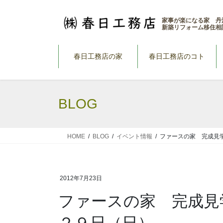
コ
ナ
ン
ビ
家事が楽になる家 丹
新築リフォーム移住相
テ
ゲ
ン
ー
ツ
シ
春日工務店の家
春日工務店のコト
へ
ョ
ス
ン
キ
に
BLOG
ッ
移
プ
動
HOME
BLOG
イベント情報
ファースの家 完成見
2012年7月23日
ファースの家 完成見
２９日（日）