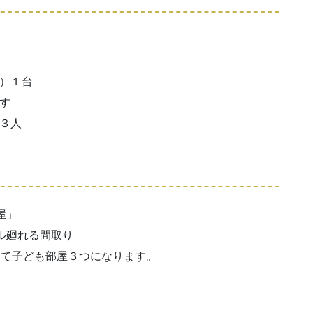
用）１台
ます
ん３人
屋」
ル廻れる間取り
って子ども部屋３つになります。