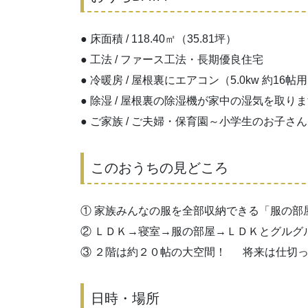
● 床面積 / 118.40㎡（35.81坪）
● 工法 / ファース工法・長期優良住宅
● 冷暖房 / 屋根裏にエアコン（5.0kw 約16帖
● 除湿 / 屋根裏の除湿機が家中の湿気を取り
● ご家族 / ご夫婦・保育園～小学生のお子さ
このおうちの見どころ
① 家族みんなの服を全部収納できる「服の部
② ＬＤＫ→寝室→服の部屋→ＬＤＫとグルグ
③ ２階は約２０帖の大空間！ 将来は仕切
日時・場所