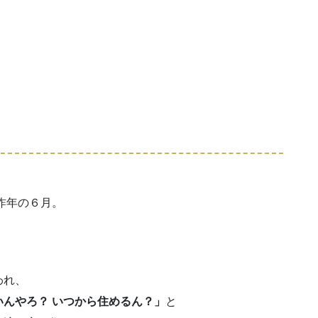
昨年の６月。
われ、
んやろ？ いつから住めるん？」
と