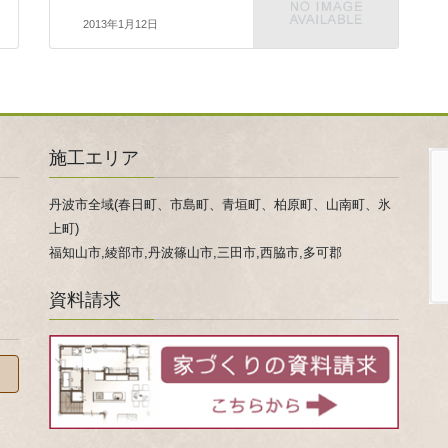
2013年1月12日
施工エリア
丹波市全域(春日町、市島町、青垣町、柏原町、山南町、氷
上町)
福知山市,綾部市,丹波篠山市,三田市,西脇市,多可郡
資料請求