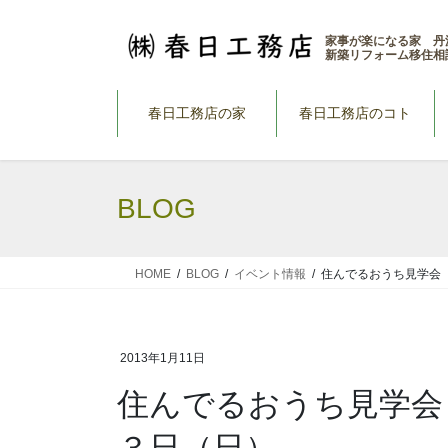
コ
ナ
ン
ビ
家事が楽になる家 丹
新築リフォーム移住相
テ
ゲ
ン
ー
ツ
シ
春日工務店の家
春日工務店のコト
へ
ョ
ス
ン
キ
に
BLOG
ッ
移
プ
動
HOME
BLOG
イベント情報
住んでるおうち見学会
2013年1月11日
住んでるおうち見学会
３日（日）