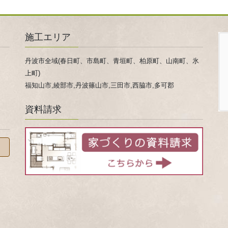
施工エリア
丹波市全域(春日町、市島町、青垣町、柏原町、山南町、氷
上町)
福知山市,綾部市,丹波篠山市,三田市,西脇市,多可郡
資料請求