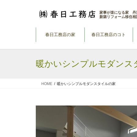
コ
ナ
ン
ビ
家事が楽になる家 丹
新築リフォーム移住相
テ
ゲ
ン
ー
ツ
シ
春日工務店の家
春日工務店のコト
へ
ョ
ス
ン
キ
に
暖かいシンプルモダンス
ッ
移
プ
動
HOME
暖かいシンプルモダンスタイルの家