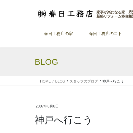
コ
ナ
ン
ビ
家事が楽になる家 丹
新築リフォーム移住相
テ
ゲ
ン
ー
ツ
シ
春日工務店の家
春日工務店のコト
へ
ョ
ス
ン
キ
に
BLOG
ッ
移
プ
動
HOME
BLOG
スタッフのブログ
神戸へ行こう
2007年8月6日
神戸へ行こう