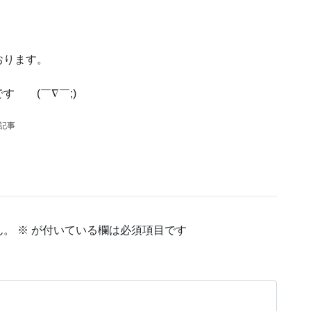
おります。
 ゞ(￣∇￣;)
の記事
ん。
※
が付いている欄は必須項目です