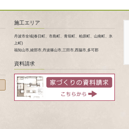
施工エリア
丹波市全域(春日町、市島町、青垣町、柏原町、山南町、氷
上町)
福知山市,綾部市,丹波篠山市,三田市,西脇市,多可郡
資料請求