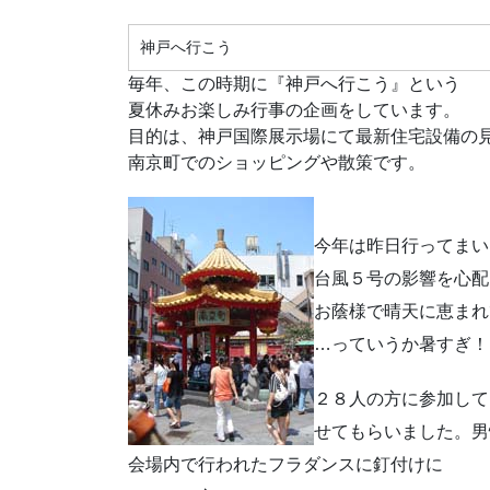
神戸へ行こう
毎年、この時期に『神戸へ行こう』という
夏休みお楽しみ行事の企画をしています。
目的は、神戸国際展示場にて最新住宅設備の
南京町でのショッピングや散策です。
今年は昨日行ってまい
台風５号の影響を心配
お蔭様で晴天に恵まれ
…っていうか暑すぎ！ (
２８人の方に参加して
せてもらいました。男
会場内で行われたフラダンスに釘付けに