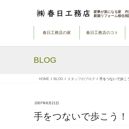
コ
ナ
ン
ビ
家事が楽になる家 丹
新築リフォーム移住相
テ
ゲ
ン
ー
ツ
シ
春日工務店の家
春日工務店のコト
へ
ョ
ス
ン
キ
に
BLOG
ッ
移
プ
動
HOME
BLOG
スタッフのブログ
手をつないで歩こ
2007年8月21日
手をつないで歩こう！