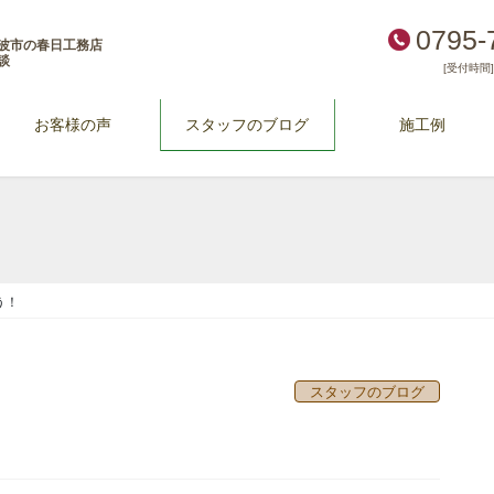
0795-
波市の春日工務店
談
[受付時間] 
お客様の声
スタッフのブログ
施工例
う！
スタッフのブログ