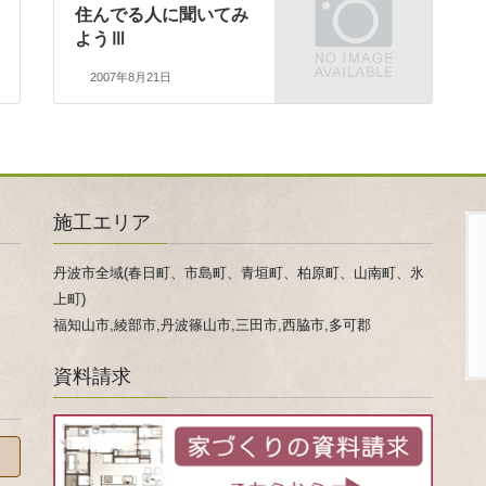
住んでる人に聞いてみ
ようⅢ
2007年8月21日
施工エリア
丹波市全域(春日町、市島町、青垣町、柏原町、山南町、氷
上町)
福知山市,綾部市,丹波篠山市,三田市,西脇市,多可郡
資料請求