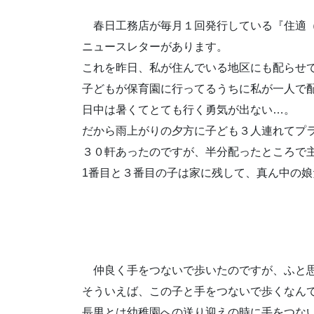
春日工務店が毎月１回発行している『住適（
ニュースレターがあります。
これを昨日、私が住んでいる地区にも配らせ
子どもが保育園に行ってるうちに私が一人で
日中は暑くてとても行く勇気が出ない…。
だから雨上がりの夕方に子ども３人連れてプ
３０軒あったのですが、半分配ったところで
1番目と３番目の子は家に残して、真ん中の
仲良く手をつないで歩いたのですが、ふと
そういえば、この子と手をつないで歩くなん
長男とは幼稚園への送り迎えの時に手をつな