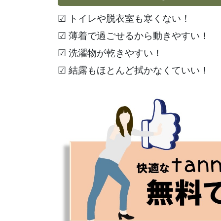
☑ トイレや脱衣室も寒くない！
☑ 薄着で過ごせるから動きやすい！
☑ 洗濯物が乾きやすい！
☑ 結露もほとんど拭かなくていい！