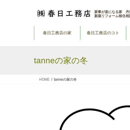
コ
ナ
ン
ビ
家事が楽になる家 丹
新築リフォーム移住相
テ
ゲ
ン
ー
ツ
シ
春日工務店の家
春日工務店のコト
へ
ョ
ス
ン
キ
に
tanneの家の冬
ッ
移
プ
動
HOME
tanneの家の冬