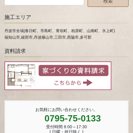
施工エリア
丹波市全域(春日町、市島町、青垣町、柏原町、山南町、氷上町)
福知山市,綾部市,丹波篠山市,三田市,西脇市,多可郡
資料請求
お気軽にお問い合わせください。
0795-75-0133
受付時間 8:00～17:30
[ 日曜・祝日除く ]