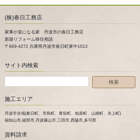
(株)春日工務店
家事が楽になる家 丹波市の春日工務店
新築リフォーム移住相談
〒669-4272 兵庫県丹波市春日町東中1013
サイト内検索
施工エリア
丹波市全域(春日町、市島町、青垣町、柏原町、山南町、氷上町)
福知山市,綾部市,丹波篠山市,三田市,西脇市,多可郡
資料請求