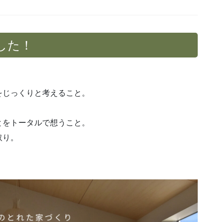
した！
をじっくりと考えること。
とをトータルで想うこと。
取り。