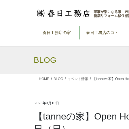
コ
ナ
ン
ビ
家事が楽になる家 丹
新築リフォーム移住相
テ
ゲ
ン
ー
ツ
シ
春日工務店の家
春日工務店のコト
へ
ョ
ス
ン
キ
に
BLOG
ッ
移
プ
動
HOME
BLOG
イベント情報
【tanneの家】Open 
2023年3月10日
【tanneの家】Open 
日（日）