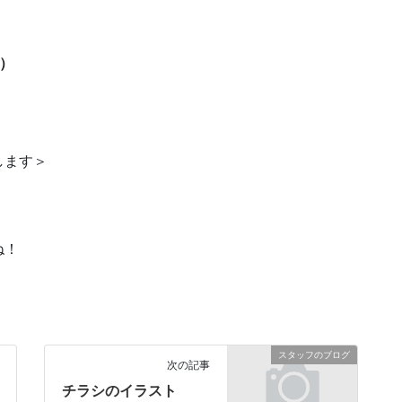
）
ます＞
いね！
スタッフのブログ
次の記事
チラシのイラスト