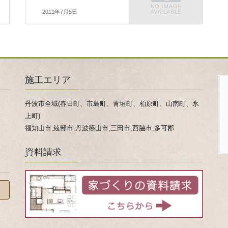
2011年7月5日
施工エリア
丹波市全域(春日町、市島町、青垣町、柏原町、山南町、氷
上町)
福知山市,綾部市,丹波篠山市,三田市,西脇市,多可郡
資料請求