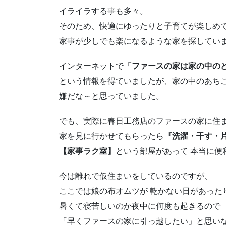
イライラする事も多々。
そのため、快適にゆったりと子育てが楽しめ
家事が少しでも楽になるような家を探して
インターネットで
「ファースの家は家の中の
という情報を得ていましたが、家の中のあちこ
嫌だな～と思っていました。
でも、実際に春日工務店のファースの家に住
家を見に行かせてもらったら
『洗濯・干す・
【家事ラク室】
という部屋があって 本当に
今は離れで仮住まいをしているのですが、
ここでは娘の布オムツが 乾かない日があった
暑くて寝苦しいのか夜中に何度も起きるので
「早くファースの家に引っ越したい」と思いな