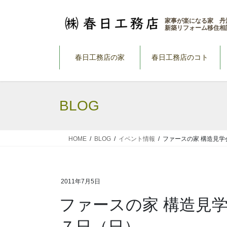
コ
ナ
ン
ビ
家事が楽になる家 丹
新築リフォーム移住相
テ
ゲ
ン
ー
ツ
シ
春日工務店の家
春日工務店のコト
へ
ョ
ス
ン
キ
に
BLOG
ッ
移
プ
動
HOME
BLOG
イベント情報
ファースの家 構造見
2011年7月5日
ファースの家 構造見
７日（日）