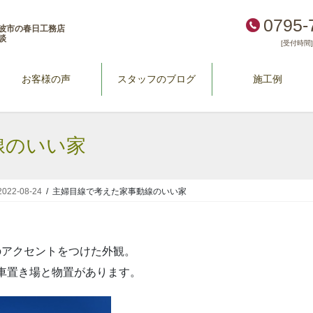
0795-
波市の春日工務店
談
[受付時間] 
お客様の声
スタッフのブログ
施工例
線のいい家
2-08-24
主婦目線で考えた家事動線のいい家
のアクセントをつけた外観。
車置き場と物置があります。