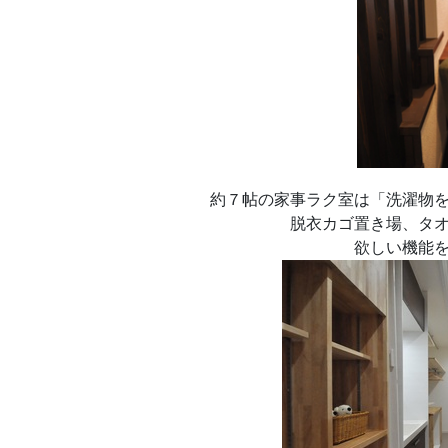
約７帖の家事ラク室は「洗濯物
脱衣カゴ置き場、タ
欲しい機能