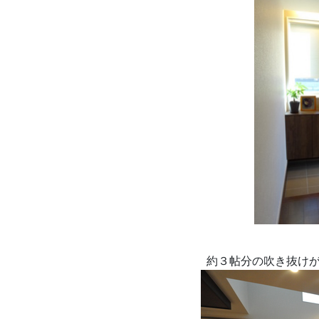
約３帖分の吹き抜け