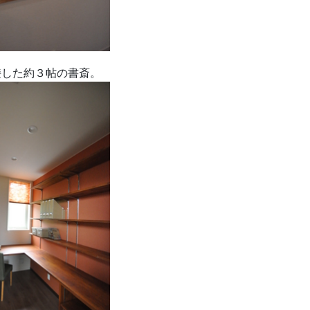
接した約３帖の書斎。