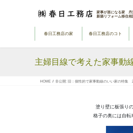
コ
ナ
ン
ビ
家事が楽になる家 丹
新築リフォーム移住相
テ
ゲ
ン
ー
ツ
シ
春日工務店の家
春日工務店のコト
へ
ョ
ス
ン
キ
に
主婦目線で考えた家事動
ッ
移
プ
動
HOME
非公開: 旧：個性的で家事動線のいい家の特集 202
塗り壁に板張り
格子の奥には自転