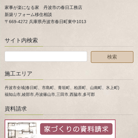
家事が楽になる家 丹波市の春日工務店
新築リフォーム移住相談
〒669-4272 兵庫県丹波市春日町東中1013
サイト内検索
施工エリア
丹波市全域(春日町、市島町、青垣町、柏原町、山南町、氷上町)
福知山市,綾部市,丹波篠山市,三田市,西脇市,多可郡
資料請求