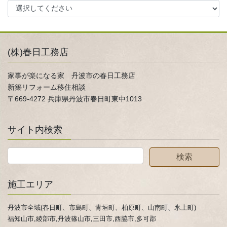
(株)春日工務店
家事が楽になる家 丹波市の春日工務店
新築リフォーム移住相談
〒669-4272 兵庫県丹波市春日町東中1013
サイト内検索
施工エリア
丹波市全域(春日町、市島町、青垣町、柏原町、山南町、氷上町)
福知山市,綾部市,丹波篠山市,三田市,西脇市,多可郡