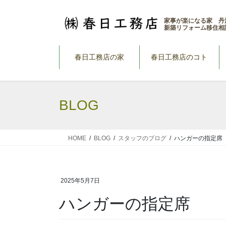
コ
ナ
ン
ビ
家事が楽になる家 丹
新築リフォーム移住相
テ
ゲ
ン
ー
ツ
シ
春日工務店の家
春日工務店のコト
へ
ョ
ス
ン
キ
に
BLOG
ッ
移
プ
動
HOME
BLOG
スタッフのブログ
ハンガーの指定席
2025年5月7日
ハンガーの指定席