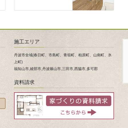
施工エリア
丹波市全域(春日町、市島町、青垣町、柏原町、山南町、氷
上町)
福知山市,綾部市,丹波篠山市,三田市,西脇市,多可郡
資料請求