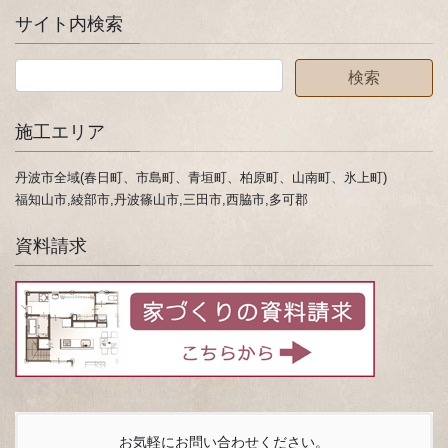
サイト内検索
施工エリア
丹波市全域(春日町、市島町、青垣町、柏原町、山南町、氷上町)
福知山市,綾部市,丹波篠山市,三田市,西脇市,多可郡
資料請求
お気軽にお問い合わせください。