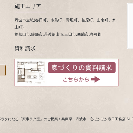
施工エリア
丹波市全域(春日町、市島町、青垣町、柏原町、山南町、氷
上町)
福知山市,綾部市,丹波篠山市,三田市,西脇市,多可郡
資料請求
 © 家事ラクになる『家事ラク室』のご提案！兵庫県 丹波市 心ほかほか春日工務店 All Rights