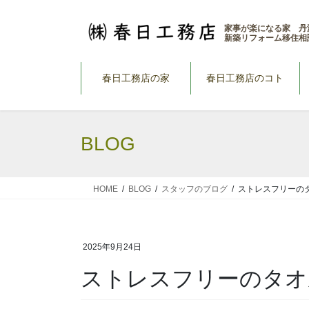
コ
ナ
ン
ビ
家事が楽になる家 丹
新築リフォーム移住相
テ
ゲ
ン
ー
ツ
シ
春日工務店の家
春日工務店のコト
へ
ョ
ス
ン
キ
に
BLOG
ッ
移
プ
動
HOME
BLOG
スタッフのブログ
ストレスフリーの
2025年9月24日
ストレスフリーのタオ