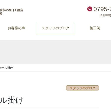
0795-
波市の春日工務店
談
[受付時間] 
お客様の声
スタッフのブログ
施工例
タオル掛け
スタッフのブログ
ル掛け