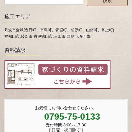
施工エリア
丹波市全域(春日町、市島町、青垣町、柏原町、山南町、氷上町)
福知山市,綾部市,丹波篠山市,三田市,西脇市,多可郡
資料請求
お気軽にお問い合わせください。
0795-75-0133
受付時間 8:00～17:30
[ 日曜・祝日除く ]