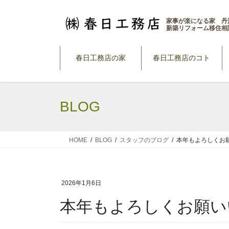
コ
ナ
ン
ビ
家事が楽になる家 丹
新築リフォーム移住相
テ
ゲ
ン
ー
ツ
シ
春日工務店の家
春日工務店のコト
へ
ョ
ス
ン
キ
に
BLOG
ッ
移
プ
動
HOME
BLOG
スタッフのブログ
本年もよろしくお
2026年1月6日
本年もよろしくお願い