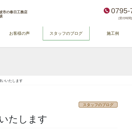
0795-
波市の春日工務店
談
[受付時間] 
お客様の声
スタッフのブログ
施工例
願いいたします
スタッフのブログ
いたします