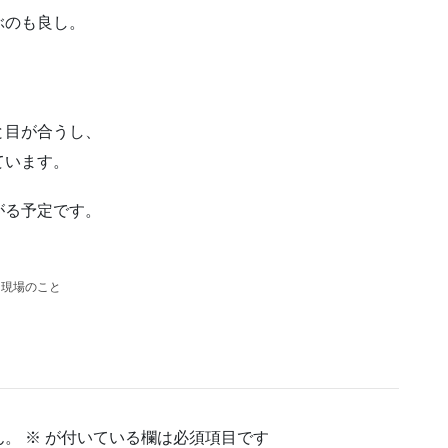
ぶのも良し。
と目が合うし、
ています。
がる予定です。
> 現場のこと
ん。
※
が付いている欄は必須項目です