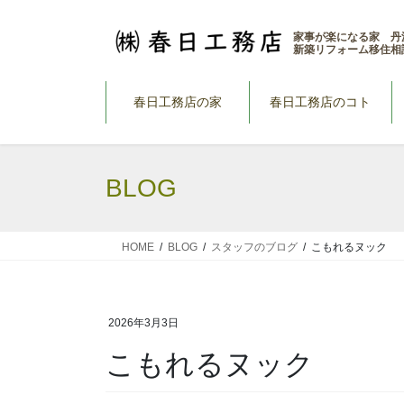
コ
ナ
ン
ビ
家事が楽になる家 丹
新築リフォーム移住相
テ
ゲ
ン
ー
ツ
シ
春日工務店の家
春日工務店のコト
へ
ョ
ス
ン
キ
に
BLOG
ッ
移
プ
動
HOME
BLOG
スタッフのブログ
こもれるヌック
2026年3月3日
こもれるヌック