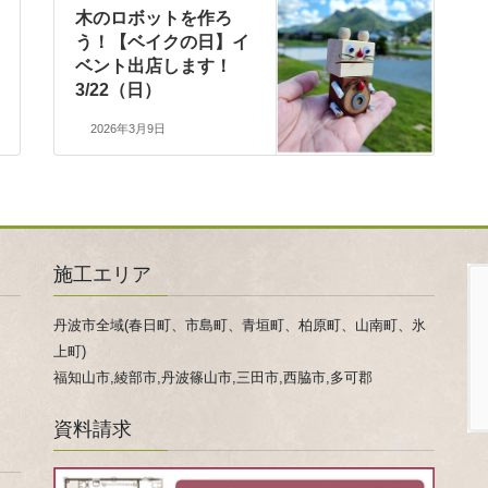
木のロボットを作ろ
う！【ベイクの日】イ
ベント出店します！
3/22（日）
2026年3月9日
施工エリア
丹波市全域(春日町、市島町、青垣町、柏原町、山南町、氷
上町)
福知山市,綾部市,丹波篠山市,三田市,西脇市,多可郡
資料請求