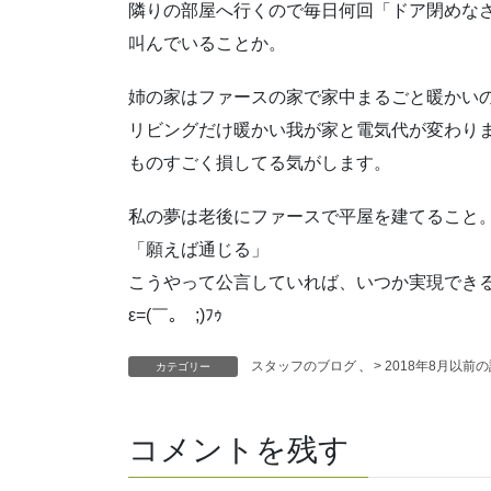
隣りの部屋へ行くので毎日何回「ドア閉めな
叫んでいることか。
姉の家はファースの家で家中まるごと暖かい
リビングだけ暖かい我が家と電気代が変わり
ものすごく損してる気がします。
私の夢は老後にファースで平屋を建てること
「願えば通じる」
こうやって公言していれば、いつか実現でき
ε=(￣｡￣;)ﾌｩ
スタッフのブログ
、
> 2018年8月以前
カテゴリー
コメントを残す