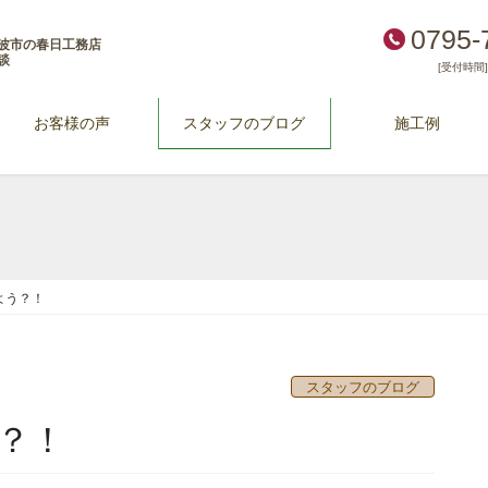
0795-
波市の春日工務店
談
[受付時間] 
お客様の声
スタッフのブログ
施工例
よう？！
スタッフのブログ
？！