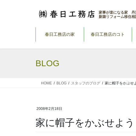
コ
ナ
ン
ビ
家事が楽になる家 丹
新築リフォーム移住相
テ
ゲ
ン
ー
ツ
シ
春日工務店の家
春日工務店のコト
へ
ョ
ス
ン
キ
に
BLOG
ッ
移
プ
動
HOME
BLOG
スタッフのブログ
家に帽子をかぶせ
2008年2月18日
家に帽子をかぶせよう