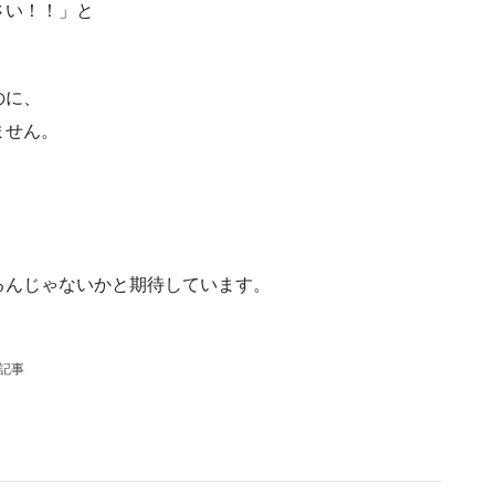
さい！！」と
のに、
ません。
。
るんじゃないかと期待しています。
の記事