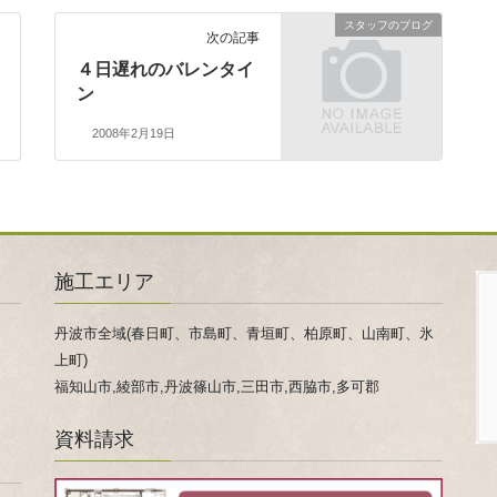
スタッフのブログ
次の記事
４日遅れのバレンタイ
ン
2008年2月19日
施工エリア
丹波市全域(春日町、市島町、青垣町、柏原町、山南町、氷
上町)
福知山市,綾部市,丹波篠山市,三田市,西脇市,多可郡
資料請求