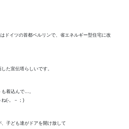
真はドイツの首都ベルリンで、省エネルギー型住宅に改
画した宣伝塔らしいです。
トも着込んで…。
(-。－；)
が、子ども達がドアを開け放して