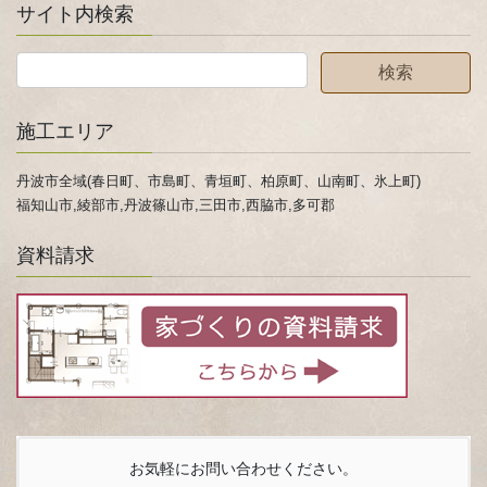
サイト内検索
施工エリア
丹波市全域(春日町、市島町、青垣町、柏原町、山南町、氷上町)
福知山市,綾部市,丹波篠山市,三田市,西脇市,多可郡
資料請求
お気軽にお問い合わせください。