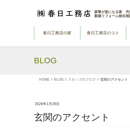
コ
ナ
ン
ビ
家事が楽になる家 丹
新築リフォーム移住相
テ
ゲ
ン
ー
ツ
シ
春日工務店の家
春日工務店のコト
へ
ョ
ス
ン
キ
に
BLOG
ッ
移
プ
動
HOME
BLOG
スタッフのブログ
玄関のアクセント
2026年1月29日
玄関のアクセント