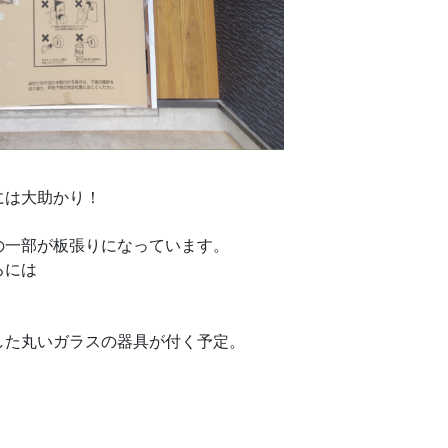
には大助かり！
の一部が板張りになっています。
ろには
した丸いガラスの器具が付く予定。