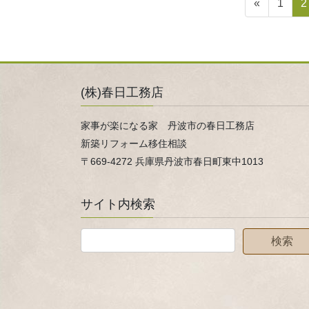
投
固
«
1
2
稿
定
ペ
の
ー
ペ
ジ
ー
(株)春日工務店
ジ
家事が楽になる家 丹波市の春日工務店
送
新築リフォーム移住相談
り
〒669-4272 兵庫県丹波市春日町東中1013
サイト内検索