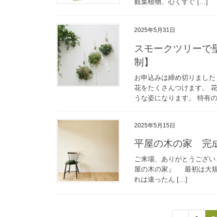
観葉植物、心くすぐ […]
2025年5月31日
スモークツリーで
制】
お申込みは締め切りました
花をたくさんつけます。 
うな姿になります。 特有の形
2025年5月15日
平屋の木の家 完成
ご来場、ありがとうござい
屋の木の家』 最初は大規
れは違ったん […]