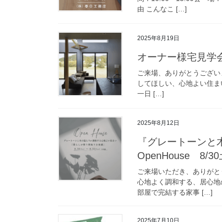
由 こんなこ […]
2025年8月19日
オーナー様宅見学会
ご来場、ありがとうござ
してほしい、心地よい住ま
一日 […]
2025年8月12日
『グレートーンと
OpenHouse 8/
ご来場いただき、ありが
心地よく調和する、居心地
部屋で完結する家事 […]
2025年7月10日