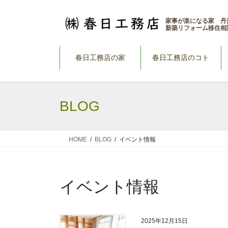
コ
ナ
ン
ビ
家事が楽になる家 丹
新築リフォーム移住相
テ
ゲ
ン
ー
ツ
シ
春日工務店の家
春日工務店のコト
へ
ョ
ス
ン
キ
に
BLOG
ッ
移
プ
動
HOME
BLOG
イベント情報
イベント情報
2025年12月15日