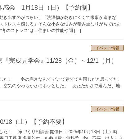
感会 1月18日（日）【予約制】
動き出すのがつらい」「洗濯物が乾きにくくて家事が進まな
ストレスを感じる」そんな小さな悩みが積み重なりがちではあ
“冬のストレス”は、住まいの性能や間 […]
イベント情報
『完成見学会』11/28（金）～12/1（月）
した！ 冬の寒さなんて どこで建てても同じだと思ってた。
、空気のやわらかさにホッとした。 あたたかさで選んだ、地
イベント情報
0/18（土）【予約不要】
た！ 家づくり相談会 開催日：2025年10月18日（土）時
会 場：春日工務店 多目的ホール参加費：無料予 約：不要・出入り自