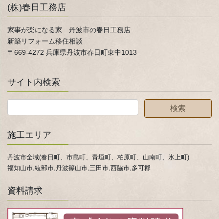
(株)春日工務店
家事が楽になる家 丹波市の春日工務店
新築リフォーム移住相談
〒669-4272 兵庫県丹波市春日町東中1013
サイト内検索
施工エリア
丹波市全域(春日町、市島町、青垣町、柏原町、山南町、氷上町)
福知山市,綾部市,丹波篠山市,三田市,西脇市,多可郡
資料請求