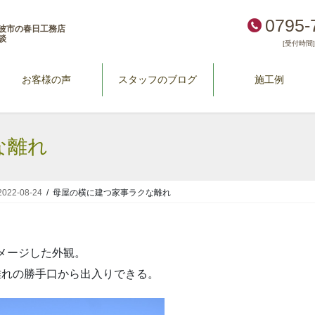
0795-
波市の春日工務店
談
[受付時間] 
お客様の声
スタッフのブログ
施工例
な離れ
2-08-24
母屋の横に建つ家事ラクな離れ
メージした外観。
離れの勝手口から出入りできる。