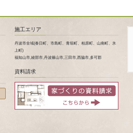
施工エリア
丹波市全域(春日町、市島町、青垣町、柏原町、山南町、氷
上町)
福知山市,綾部市,丹波篠山市,三田市,西脇市,多可郡
資料請求