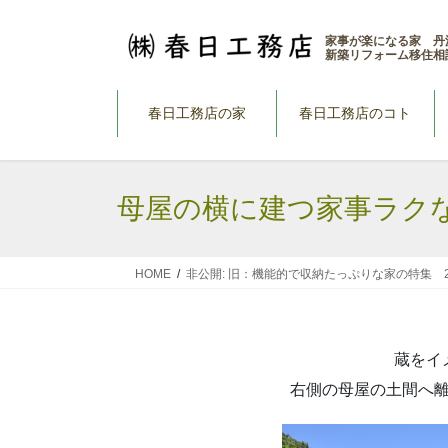
コ
ナ
ン
ビ
家事が楽になる家 丹
新築リフォーム移住相
テ
ゲ
ン
ー
ツ
シ
春日工務店の家
春日工務店のコト
へ
ョ
ス
ン
キ
に
母屋の横に建つ家事ラク
ッ
移
プ
動
HOME
非公開: 旧：機能的で収納たっぷりな家の特集 202
蔵をイ
右側の母屋の土間へ