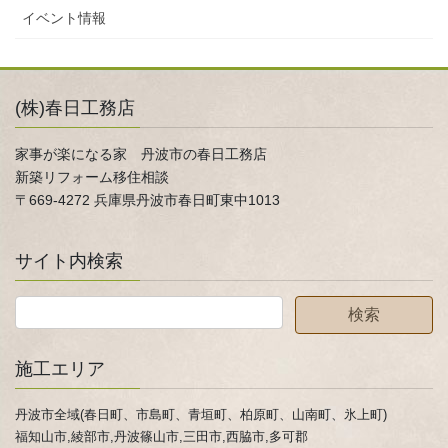
イベント情報
(株)春日工務店
家事が楽になる家 丹波市の春日工務店
新築リフォーム移住相談
〒669-4272 兵庫県丹波市春日町東中1013
サイト内検索
施工エリア
丹波市全域(春日町、市島町、青垣町、柏原町、山南町、氷上町)
福知山市,綾部市,丹波篠山市,三田市,西脇市,多可郡