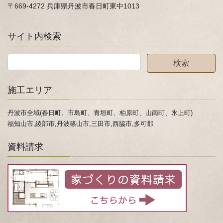
〒669-4272 兵庫県丹波市春日町東中1013
サイト内検索
施工エリア
丹波市全域(春日町、市島町、青垣町、柏原町、山南町、氷上町)
福知山市,綾部市,丹波篠山市,三田市,西脇市,多可郡
資料請求