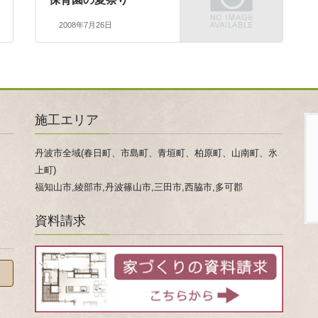
2008年7月26日
施工エリア
丹波市全域(春日町、市島町、青垣町、柏原町、山南町、氷
上町)
福知山市,綾部市,丹波篠山市,三田市,西脇市,多可郡
資料請求