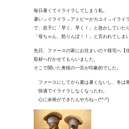
毎日暑くてイライラしてしまう私。
暑い→イライラ→アトピーがカユイ→イライ
で、息子に「早く、早く！」と急かしていた
「母ちゃん、怒りんぼ！！」
と言われてしまいまし
先日、ファースの家にお住まいのＹ様宅へ【
取材へ行かせてもらいました。
そこで聞いた奥様の一言が印象的でした。
ファースにしてから夏は暑くないし、冬は
快適でイライラしなくなったわ。
心に余裕ができたんやろね～(*^-^)