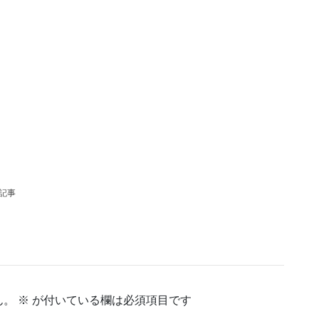
。
。
の記事
ん。
※
が付いている欄は必須項目です