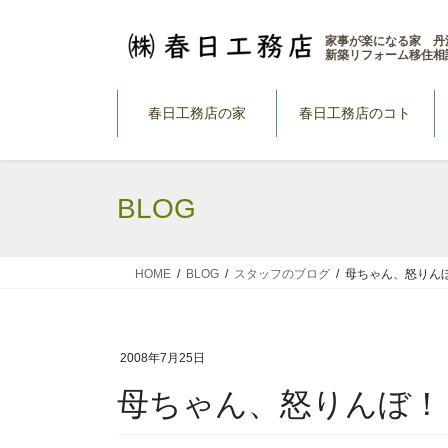
コ
ナ
ン
ビ
家事が楽になる家 丹
新築リフォーム移住相
テ
ゲ
ン
ー
ツ
シ
春日工務店の家
春日工務店のコト
へ
ョ
ス
ン
キ
に
BLOG
ッ
移
プ
動
HOME
BLOG
スタッフのブログ
母ちゃん、怒りん
2008年7月25日
母ちゃん、怒りんぼ！