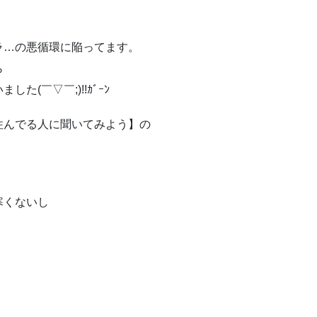
ラ…の悪循環に陥ってます。
ら
た(￣▽￣;)!!ｶﾞｰﾝ
住んでる人に聞いてみよう】の
寒くないし