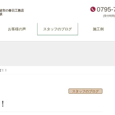
0795-
波市の春日工務店
談
[受付時間] 
お客様の声
スタッフのブログ
施工例
ぼ！！
スタッフのブログ
！