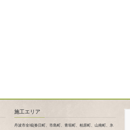
施工エリア
丹波市全域(春日町、市島町、青垣町、柏原町、山南町、氷