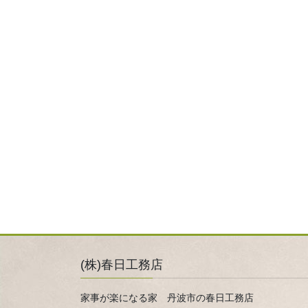
(株)春日工務店
家事が楽になる家 丹波市の春日工務店