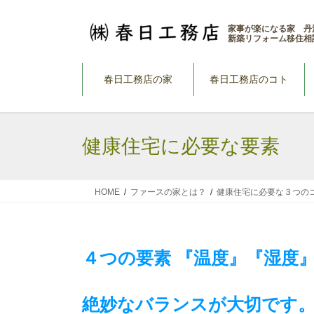
コ
ナ
ン
ビ
家事が楽になる家 丹
新築リフォーム移住相
テ
ゲ
ン
ー
ツ
シ
春日工務店の家
春日工務店のコト
へ
ョ
ス
ン
キ
に
健康住宅に必要な要素
ッ
移
プ
動
HOME
ファースの家とは？
健康住宅に必要な３つの
４つの要素 『温度』『湿度
絶妙なバランスが大切です