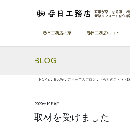
コ
ナ
ン
ビ
家事が楽になる家 丹
新築リフォーム移住相
テ
ゲ
ン
ー
ツ
シ
春日工務店の家
春日工務店のコト
へ
ョ
ス
ン
キ
に
BLOG
ッ
移
プ
動
HOME
BLOG
スタッフのブログ
> 会社のこと
取
2020年10月9日
取材を受けました