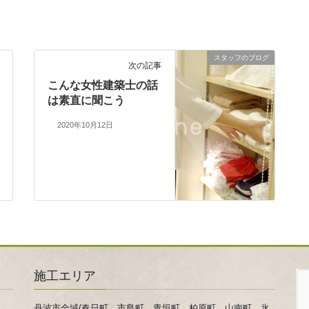
スタッフのブログ
次の記事
こんな女性建築士の話
は素直に聞こう
2020年10月12日
施工エリア
丹波市全域(春日町、市島町、青垣町、柏原町、山南町、氷