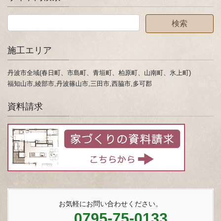
施工エリア
丹波市全域(春日町、市島町、青垣町、柏原町、山南町、氷上町)
福知山市,綾部市,丹波篠山市,三田市,西脇市,多可郡
資料請求
お気軽にお問い合わせください。
0795-75-0133