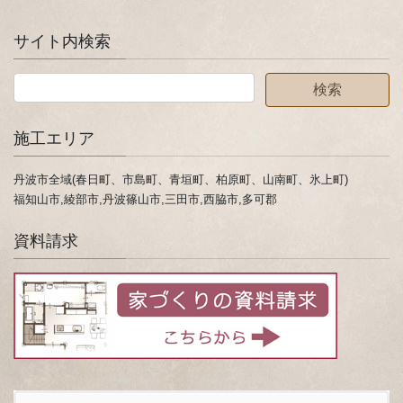
サイト内検索
施工エリア
丹波市全域(春日町、市島町、青垣町、柏原町、山南町、氷上町)
福知山市,綾部市,丹波篠山市,三田市,西脇市,多可郡
資料請求