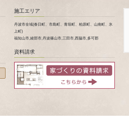
施工エリア
丹波市全域(春日町、市島町、青垣町、柏原町、山南町、氷
上町)
福知山市,綾部市,丹波篠山市,三田市,西脇市,多可郡
資料請求
 © 家事ラクになる『家事ラク室』のご提案！兵庫県 丹波市 心ほかほか春日工務店 All Rights