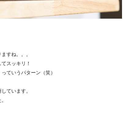
りますね。。。
してスッキリ！
」っていうパターン（笑）
謝しています。
た。
。