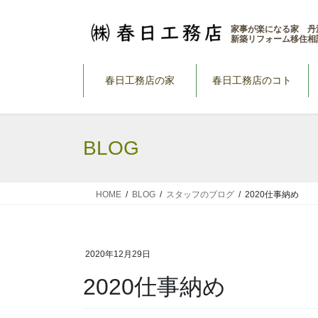
コ
ナ
ン
ビ
家事が楽になる家 丹
新築リフォーム移住相
テ
ゲ
ン
ー
ツ
シ
春日工務店の家
春日工務店のコト
へ
ョ
ス
ン
キ
に
BLOG
ッ
移
プ
動
HOME
BLOG
スタッフのブログ
2020仕事納め
2020年12月29日
2020仕事納め