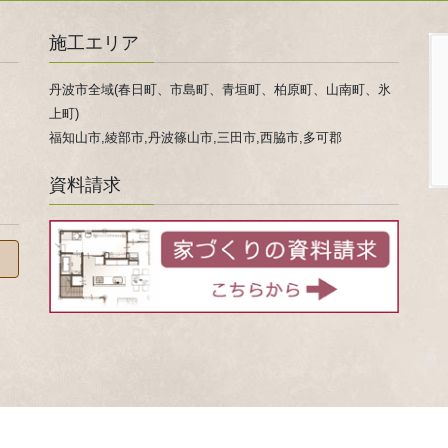
施工エリア
丹波市全域(春日町、市島町、青垣町、柏原町、山南町、氷
上町)
福知山市,綾部市,丹波篠山市,三田市,西脇市,多可郡
資料請求
 © 家事ラクになる『家事ラク室』のご提案！兵庫県 丹波市 心ほかほか春日工務店 All Rights