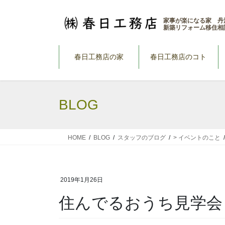
コ
ナ
ン
ビ
家事が楽になる家 丹
新築リフォーム移住相
テ
ゲ
ン
ー
ツ
シ
春日工務店の家
春日工務店のコト
へ
ョ
ス
ン
キ
に
BLOG
ッ
移
プ
動
HOME
BLOG
スタッフのブログ
> イベントのこと
2019年1月26日
住んでるおうち見学会