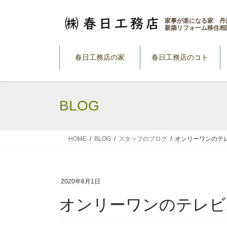
コ
ナ
ン
ビ
家事が楽になる家 丹
新築リフォーム移住相
テ
ゲ
ン
ー
ツ
シ
春日工務店の家
春日工務店のコト
へ
ョ
ス
ン
キ
に
BLOG
ッ
移
プ
動
HOME
BLOG
スタッフのブログ
オンリーワンのテ
2020年6月1日
オンリーワンのテレビ