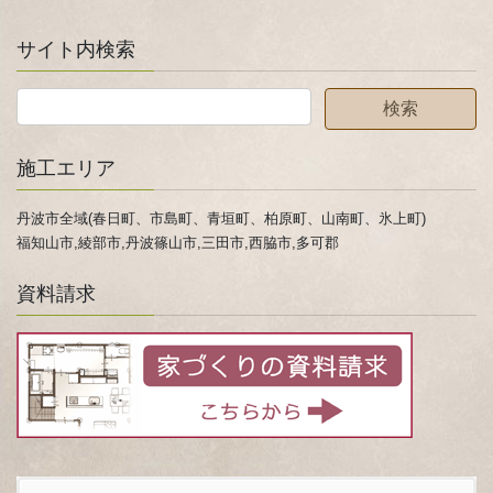
サイト内検索
施工エリア
丹波市全域(春日町、市島町、青垣町、柏原町、山南町、氷上町)
福知山市,綾部市,丹波篠山市,三田市,西脇市,多可郡
資料請求