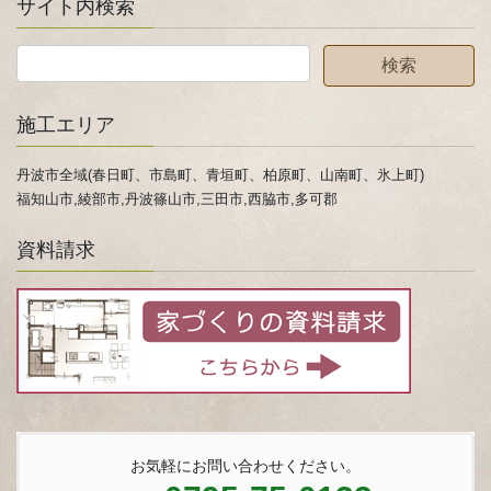
サイト内検索
施工エリア
丹波市全域(春日町、市島町、青垣町、柏原町、山南町、氷上町)
福知山市,綾部市,丹波篠山市,三田市,西脇市,多可郡
資料請求
お気軽にお問い合わせください。