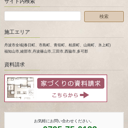
サイト内検索
施工エリア
丹波市全域(春日町、市島町、青垣町、柏原町、山南町、氷上町)
福知山市,綾部市,丹波篠山市,三田市,西脇市,多可郡
資料請求
お気軽にお問い合わせください。