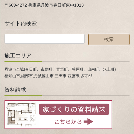
〒669-4272 兵庫県丹波市春日町東中1013
サイト内検索
施工エリア
丹波市全域(春日町、市島町、青垣町、柏原町、山南町、氷上町)
福知山市,綾部市,丹波篠山市,三田市,西脇市,多可郡
資料請求