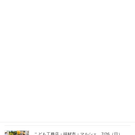
スタッフのブログ
次の記事
巨大な箱？
2009年9月16日
最新記事
外の暑さを忘れる【平屋の完成見学会】
8/22（土）8/23（日）
2026年7月31日
こども工務店レポート
2026年7月29日
こども工務店・端材市・マルシェ 7/26（日）