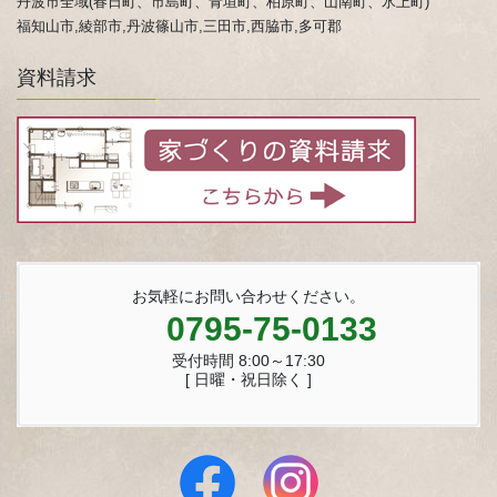
丹波市全域(春日町、市島町、青垣町、柏原町、山南町、氷上町)
福知山市,綾部市,丹波篠山市,三田市,西脇市,多可郡
資料請求
お気軽にお問い合わせください。
0795-75-0133
受付時間 8:00～17:30
[ 日曜・祝日除く ]