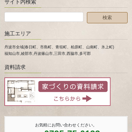
サイト内検索
施工エリア
丹波市全域(春日町、市島町、青垣町、柏原町、山南町、氷上町)
福知山市,綾部市,丹波篠山市,三田市,西脇市,多可郡
資料請求
お気軽にお問い合わせください。