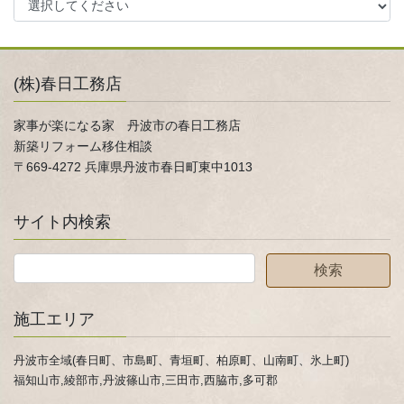
(株)春日工務店
家事が楽になる家 丹波市の春日工務店
新築リフォーム移住相談
〒669-4272 兵庫県丹波市春日町東中1013
サイト内検索
施工エリア
丹波市全域(春日町、市島町、青垣町、柏原町、山南町、氷上町)
福知山市,綾部市,丹波篠山市,三田市,西脇市,多可郡