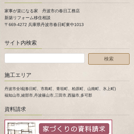
家事が楽になる家 丹波市の春日工務店
新築リフォーム移住相談
〒669-4272 兵庫県丹波市春日町東中1013
サイト内検索
施工エリア
丹波市全域(春日町、市島町、青垣町、柏原町、山南町、氷上町)
福知山市,綾部市,丹波篠山市,三田市,西脇市,多可郡
資料請求