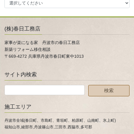
(株)春日工務店
家事が楽になる家 丹波市の春日工務店
新築リフォーム移住相談
〒669-4272 兵庫県丹波市春日町東中1013
サイト内検索
施工エリア
丹波市全域(春日町、市島町、青垣町、柏原町、山南町、氷上町)
福知山市,綾部市,丹波篠山市,三田市,西脇市,多可郡